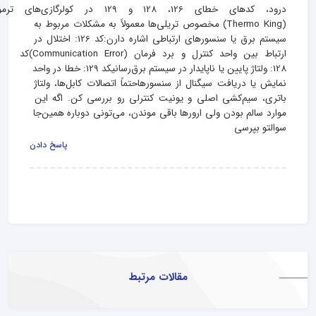
درود، کدهای خطای 126، 128 و 129 در 
(Thermo King) مخصوص تریلی‌ها معمولاً به مشکلات مربوط به 
سیستم برق یا سنسورهای ارتباطی اشاره دارن:کد 126: اختلال در 
ارتباط بین واحد کنترل و برد فرمان (Communication Error)کد 
128: ولتاژ پایین یا ناپایدار در سیستم برق‌رسانیکد 129: خطا در واحد 
نمایش یا دریافت سیگنال از سنسورهاحتماً اتصالات کابل‌ها، ولتاژ 
باتری، سیم‌کشی اصلی و یونیت کنترلی رو بررسی کن. اگه این 
موارد سالم بودن ولی ارورها باقی موندن، می‌تونی دوباره همین‌جا 
سوالتو بپرسی
پاسخ دادن
مقالات مرتبط