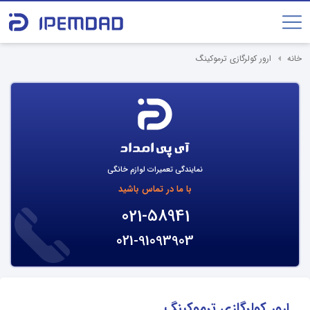
خانه
ارور کولرگازی ترموکینگ
نمایندگی تعمیرات لوازم خانگی
با ما در تماس باشید
021-58941
021-91093903
ارور کولرگازی ترموکینگ