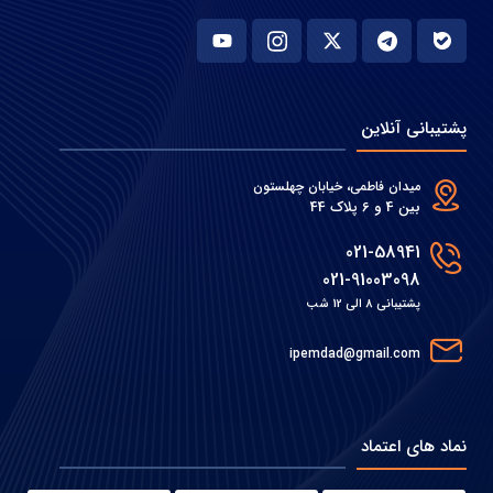
پشتیبانی آنلاین
میدان فاطمی، خیابان چهلستون
بین 4 و 6 پلاک 44
021-58941
021-91003098
پشتیبانی 8 الی 12 شب
ipemdad@gmail.com
نماد های اعتماد