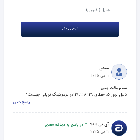
معدی
11 می 2025
دلیل بروز کد خطای 126.128.129در ترموکینگ تریلی چیست؟
پاسخ دادن
آی پی امداد
در پاسخ به دیدگاه معدی
11 می 2025