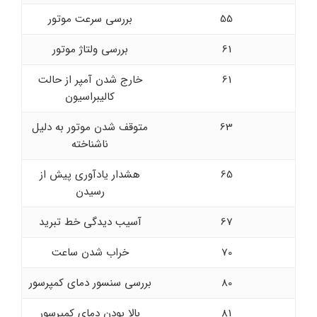
55
بررسی سرعت موتور
61
بررسی ولتاژ موتور
61
خارج شدن آمپر از حالت
کالیبراسیون
63
متوقف شدن موتور به دلیل
ناشناخته
65
هشدار یادآوری پیش از
رسیدن
67
آسیب دیدگی خط تبرید
70
خراب شدن ساعت
80
بررسی سنسور دمای کمپرسور
81
بالا بودن دمای کمپرسور