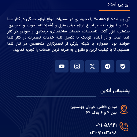
آی پی امداد
آی پی امداد از دهه 70 با تجربه ای در تعمیرات انواع لوازم خانگی در کنار شما
بوده و امروز با تعمیر انواع لوازم برقی منزل و آشپزخانه، صوتی و‌ تصویری،
صنعتی، ابزار آلات، تاسیسات، خدمات ساختمانی، برقکاری و خودرو در کنار
شما است و در آینده نزدیک با تکمیل کلیه خدمات تعمیرات در کنار شما
خواهد بود. همواره با شبکه بزرگی از تعمیرکاران متخصص در کنار شما
هستیم، تا با کیفیت ترین و مقرون به صرفه ترین خدمات را تجربه نمایید.
پشتیبانی آنلاین
میدان فاطمی، خیابان چهلستون
بین 4 و 6 پلاک 44
021-58941
021-91003098