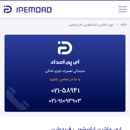
خانه
ارور ماشین لباسشویی فریدولین
نمایندگی تعمیرات لوازم خانگی
با ما در تماس باشید
021-58941
021-91093903
ارور ماشین لباسشویی فریدولین