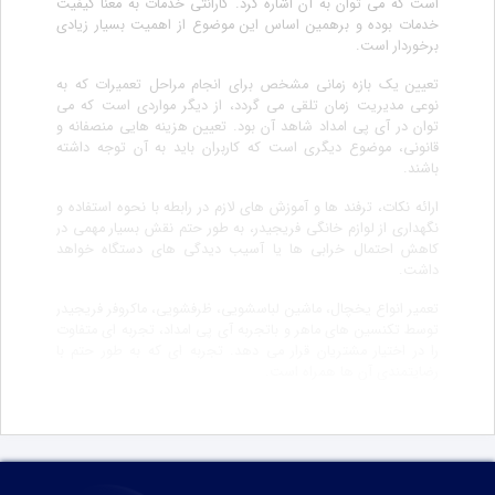
است که می توان به آن اشاره کرد. گارانتی خدمات به معنا کیفیت
خدمات بوده و برهمین اساس این موضوع از اهمیت بسیار زیادی
برخوردار است.
تعیین یک بازه زمانی مشخص برای انجام مراحل تعمیرات که به
نوعی مدیریت زمان تلقی می گردد، از دیگر مواردی است که می
توان در آی پی امداد شاهد آن بود. تعیین هزینه هایی منصفانه و
قانونی، موضوع دیگری است که کاربران باید به آن توجه داشته
باشند.
ارائه نکات، ترفند ها و آموزش های لازم در رابطه با نحوه استفاده و
نگهداری از لوازم خانگی فریجیدر، به طور حتم نقش بسیار مهمی در
کاهش احتمال خرابی ها یا آسیب دیدگی های دستگاه خواهد
داشت.
تعمیر انواع یخچال، ماشین لباسشویی، ظرفشویی، ماکروفر فریجیدر
توسط تکنسین های ماهر و باتجربه آی پی امداد، تجربه ای متفاوت
را در اختیار مشتریان قرار می دهد. تجربه ای که به طور حتم با
رضایتمندی آن ها همراه است.