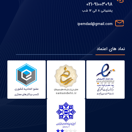
021-91003098
پشتیبانی 8 الی 12 شب
ipemdad@gmail.com
نماد های اعتماد