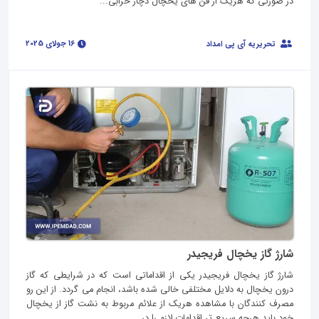
در صورتی که هریک از فن های یخچال دچار خرابی...
16 جولای 2025
تحریریه آی پی امداد
شارژ گاز یخچال فریجیدر
شارژ گاز یخچال فریجیدر یکی از اقداماتی است که در شرایطی که گاز
درون یخچال به دلایل مختلفی خالی شده باشد، انجام می گردد. از این رو
مصرف کنندگان با مشاهده هریک از علائم مربوط به نشت گاز از یخچال
خود باید هرچه سریع تر اقدامات لازم را در...