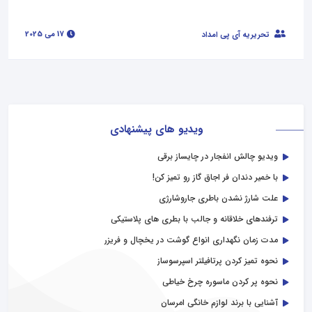
17 می 2025
تحریریه آی پی امداد
ویدیو های پیشنهادی
ویدیو چالش انفجار در چایساز برقی
با خمیر دندان فر اجاق گاز رو تمیز کن!
علت شارژ نشدن باطری جاروشارژی
ترفندهای خلاقانه و جالب با بطری های پلاستیکی
مدت زمان نگهداری انواع گوشت در یخچال و فریزر
نحوه تمیز کردن پرتافیلتر اسپرسوساز
نحوه پر کردن ماسوره چرخ خیاطی
آشنایی با برند لوازم خانگی امرسان