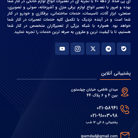
آی پی امداد از دهه 70 با تجربه ای در تعمیرات انواع لوازم خانگی در کنار شما
بوده و امروز با تعمیر انواع لوازم برقی منزل و آشپزخانه، صوتی و‌ تصویری،
صنعتی، ابزار آلات، تاسیسات، خدمات ساختمانی، برقکاری و خودرو در کنار
شما است و در آینده نزدیک با تکمیل کلیه خدمات تعمیرات در کنار شما
خواهد بود. همواره با شبکه بزرگی از تعمیرکاران متخصص در کنار شما
هستیم، تا با کیفیت ترین و مقرون به صرفه ترین خدمات را تجربه نمایید.
پشتیبانی آنلاین
میدان فاطمی، خیابان چهلستون
بین 4 و 6 پلاک 44
021-58941
021-91003098
پشتیبانی 8 الی 12 شب
ipemdad@gmail.com