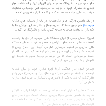
های مورد نیاز در آشپزخانه به ویژه برای کاربران ایرانی که علاقه بسیار
زیادی به مصرف قهوه با توجه به تاریخچه این نوشیدنی متفاوت
دارند، راهنمایی جامع به همراه تمامی نکات دقیق و ضروری است.
در نظر داشتن ویژگی ها و مشخصات هر یک از دستگاه های مشابه
قهوه ساز
هم چون دستگاه اسپرسوساز و مقایسه این ویژگی ها با
یکدیگر، در نهایت منجر به نتیجه گیری دقیق و تاثیرگذار می گردد.
امروزه بخش مهمی از انواع دستگاه های موجود در بازار به واسطه
قطعات حساس و همینطور طراحی منحصر به فرد، با عنوان دستگاه
های خارجی در اختیار خریداران قرار می گیرند. بی اطلاع بودن از
نحوه ساختار داخلی قهوه ساز و همینطور نوع عملکرد این دستگاه، از
جمله موضوعاتی است که می تواند در نهایت منجر به نتیجه ای
ناموفق در خرید برای خریداران گردد.
بهترین قهوه ساز خانگی، الزما قهوه سازی خوب و ارزان قیمت
نیست. در راهنمای جامع خرید قهوه ساز، باید این موضوع مهم را در
نظر گرفت که قیمت یکی از فاکتورهای تاثیرگذار در خرید قهوه ساز به
شمار می آید.
دستگاه هایی که دارای قیمت بیشتری هستند، الزاما کارایی متفاوتی
ندارند. به همین منظور صرفا بررسی لیست قیمت قهوه ساز های
ایرانی و خارجی، به منزله بررسی برندها، ویژگی ها، مشخصات و
قابلیت های منحصر به فرد به شمار نمی آید.