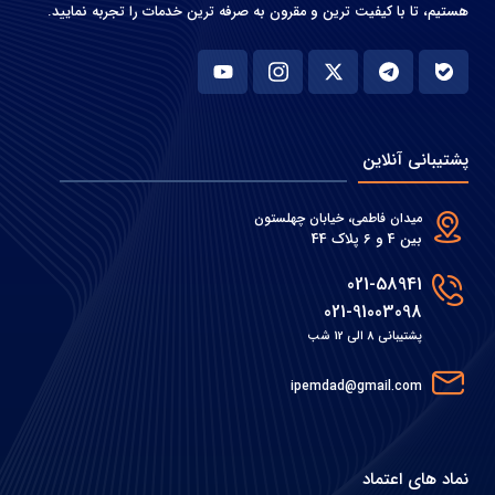
هستیم، تا با کیفیت ترین و مقرون به صرفه ترین خدمات را تجربه نمایید.
پشتیبانی آنلاین
میدان فاطمی، خیابان چهلستون
بین 4 و 6 پلاک 44
021-58941
021-91003098
پشتیبانی 8 الی 12 شب
ipemdad@gmail.com
نماد های اعتماد