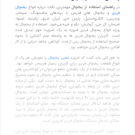
در
راهنمای استفاده از یخچال
مهمترین نکات درباره انواع
یخچال
فریزر
و یخچال های قدیمی با برندهای سامسونگ، سینجر،
ویترینی، الکترواستیل، پارس خزر، ایران شرق، پانیسا، اسنوا،
امرسان، ال جی، آزمایش، بکو و غیره می‌شود. استفاده از یخچال به
ویژه انواع یخچال فریزر امروزه به یک ضرورت مهم تبدیل شده
است. کاربران یخچال فریزر ها به واسطه عدم آشنایی با نحوه
صحیح استفاده از یخچال پس از مدت کوتاهی شاهد خرابی یا از کار
افتادن یخچال فریزر خواهند بود.
به طور کلی باید گفت که امروزه
تعمیر یخچال
یا تعویض هر یک از
انواع قطعات یخچال فریزر برای کاربران بسیار هزینه‌بر خواهد بود.
در نتیجه با استفاده از یک راهنمای جامع می‌توان در کوتاه‌ترین زمان
ممکن اطلاعات لازم در رابطه با تنظیم دمای یخچال و نحوه صحیح
ذخیره سازی مواد غذایی در یخچال را به دست آورد. یکی از ساده
ترین نکات در رابطه با نگهداری انواع یخچال فریزر تنظیم درجه
حرارت یخچال ها با توجه به استانداردهای جهانی است. یخچال
فریزر باید دمای زیر ۴۰ درجه فارنهایت داشته باشد تا در این صورت
توان شاهد ایده‌آل ترین عملکرد دستگاه بود. دمای استاندارد از یک
یخچال فریزر با برند مشخص شد تا یخچال فریزر دیگر با برند
متفاوت آن یکسان نیست. بنابراین می توان گفت که تنظیم دما برای
عملکرد ایده‌آل دستگاه یخچال فریزر ضروری است.
در صورت آشنایی با نحوه صحیح استفاده از انواع یخچال فریز می