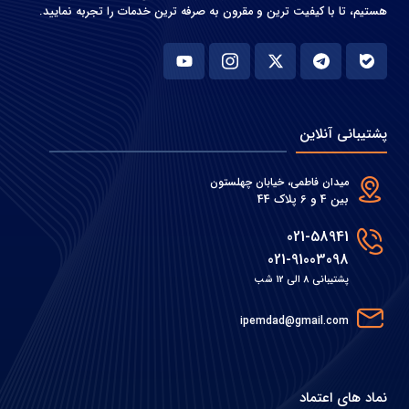
هستیم، تا با کیفیت ترین و مقرون به صرفه ترین خدمات را تجربه نمایید.
پشتیبانی آنلاین
میدان فاطمی، خیابان چهلستون
بین 4 و 6 پلاک 44
021-58941
021-91003098
پشتیبانی 8 الی 12 شب
ipemdad@gmail.com
نماد های اعتماد