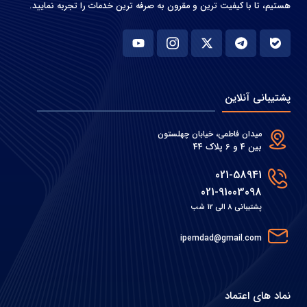
هستیم، تا با کیفیت ترین و مقرون به صرفه ترین خدمات را تجربه نمایید.
پشتیبانی آنلاین
میدان فاطمی، خیابان چهلستون
بین 4 و 6 پلاک 44
021-58941
021-91003098
پشتیبانی 8 الی 12 شب
ipemdad@gmail.com
نماد های اعتماد