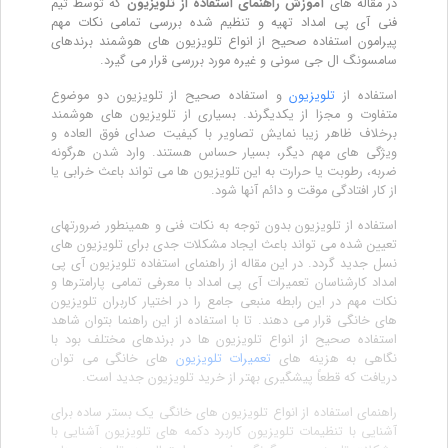
در مقاله های
آموزش راهنمای استفاده از تلویزیون
که توسط تیم‌
فنی آی پی امداد تهیه و تنظیم شده بررسی تمامی نکات مهم
پیرامون استفاده صحیح از انواع تلویزیون های هوشمند برندهای
سامسونگ ال جی سونی و غیره مورد بررسی قرار می گیرد.
استفاده از
تلویزیون
و استفاده صحیح از تلویزیون دو موضوع
متفاوت و مجزا از یکدیگرند. بسیاری از تلویزیون های هوشمند
برخلاف ظاهر زیبا نمایش تصاویر با کیفیت صدای فوق العاده و
ویژگی های مهم دیگر، بسیار حساس هستند. وارد شدن هرگونه
ضربه، رطوبت یا حرارت به این تلویزیون ها می تواند باعث خرابی یا
از کار افتادگی موقت و دائم آنها شود.
استفاده از تلویزیون بدون توجه به نکات فنی و همینطور ضرورتهای
تعیین شده می تواند باعث ایجاد مشکلات جدی برای تلویزیون های
نسل جدید گردد. در این مقاله از راهنمای استفاده تلویزیون آی پی
امداد کارشناسان تعمیرات آی پی امداد با معرفی تمامی پارامترها و
نکات مهم در این رابطه منبعی جامع را در اختیار کاربران تلویزیون
های خانگی قرار می دهند. تا با استفاده از این راهنما بتوان شاهد
استفاده صحیح از انواع تلویزیون ها در برندهای مختلف بود با
نگاهی به هزینه های
تعمیرات تلویزیون
های خانگی می توان
دریافت که قطعاً پیشگیری بهتر از خرید تلویزیون جدید است.
راهنمای استفاده از انواع تلویزیون های خانگی یک بستر ساده برای
آشنایی با تنظیمات تلویزیون کاربرد دکمه های تلویزیون آشنایی با