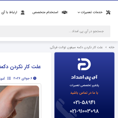
خدمات تعمیرات
استخدام متخصص
ارتباط با آی 
خانه
علت کار نکردن دکمه سیفون توالت فرنگی
علت کار نکردن دکمه
6 جولای 2026
آموز
پلتفرم تخصصی تعمیرات
با ما در تماس باشید
021-58941
021-91003098