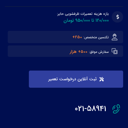
بازه هزینه تعمیرات ظرفشویی حایر:
120/000 تا 950/000 تومان
250+
تکنسین متخصص:
500+ هزار
سفارش موفق:
ثبت آنلاین درخواست تعمیر
021-58941