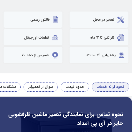
تعمیر در محل
فاکتور رسمی
گارانتی تا 12 ماه
قطعات اورجینال
پشتیبانی 24 ساعته
تاسیس از دهه 70
نحوه ارائه خدمات
حدود قیمت
سوال از تعمیرکار
مشکلات مت
نحوه تماس برای نمایندگی تعمیر ماشین ظرفشویی
حایر در آی پی امداد