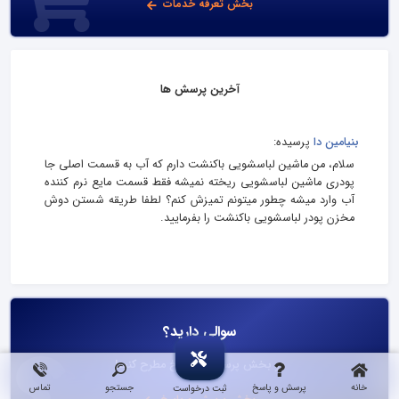
بخش تعرفه خدمات
آخرین پرسش ها
بنیامین دا
پرسیده:
سلام، من ماشین لباسشویی باکنشت دارم که آب به قسمت اصلی جا
پودری ماشین لباسشویی ریخته نمیشه فقط قسمت مایع نرم کننده
آب وارد میشه چطور میتونم تمیزش کنم؟ لطفا طریقه شستن دوش
مخزن پودر لباسشویی باکنشت را بفرمایید.
سوالی دارید؟
در بخش پرسش و پاسخ مطرح کنید!
خانه
پرسش و پاسخ
جستجو
تماس
ثبت درخواست