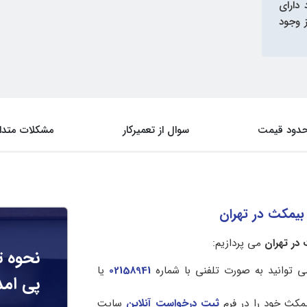
 دارای
ای گارانتی تا ۳۶۵ روز نیز وجود
دود قیمت
سوال از تعمیرکار
مشکلات متدا
یمکث در تهران
در تهران
می پردازیم:
نحوه ت
توانید به صورت تلفنی با شماره
02158941
یا
پی امد
مکث خود را در فرم
ثبت درخواست آنلاین
سایت