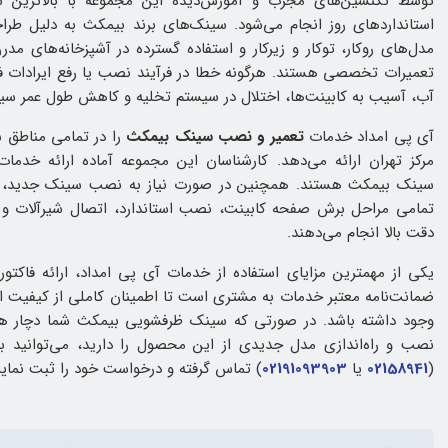
توسط تکنسین‌های مجرب و آموزش‌دیده این مجموعه با بالاترین 
استانداردهای روز انجام می‌شود. سینک‌های برند بیمکث به دلیل طرا
مدل‌های روکار، توکار و زیرکار و استفاده گسترده در آشپزخانه‌های مد
تعمیرات تخصصی هستند. هرگونه خطا در فرآیند نصب یا رفع ایرادات 
آب، آسیب به کابینت‌ها، اختلال در سیستم تخلیه و کاهش طول عمر سی
آی پی امداد خدمات
تعمیر و نصب سینک بیمکث
را در تمامی مناطق 
مرکز تهران ارائه می‌دهد. کارشناسان این مجموعه آماده ارائه خدما
سینک بیمکث هستند. همچنین در صورت نیاز به نصب سینک جدید، ت
تمامی مراحل برش صفحه کابینت، نصب استاندارد، اتصال شیرآلات و اج
دقت بالا انجام می‌دهند.
یکی از مهمترین مزایای استفاده از خدمات آی پی امداد، ارائه فاکتور
ضمانت‌نامه معتبر خدمات به مشتری است تا اطمینان کاملی از کیفیت 
وجود داشته باشد. در صورتی که سینک ظرفشویی بیمکث شما دچار ه
نصب و راه‌اندازی مدل جدیدی از این محصول را دارید، می‌توانید با
(
02158941
یا
02191093903
) تماس گرفته و درخواست خود را ثبت نمایی