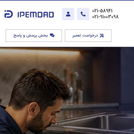
021-58941
021-91003098
درخواست تعمیر
بخش پرسش و پاسخ