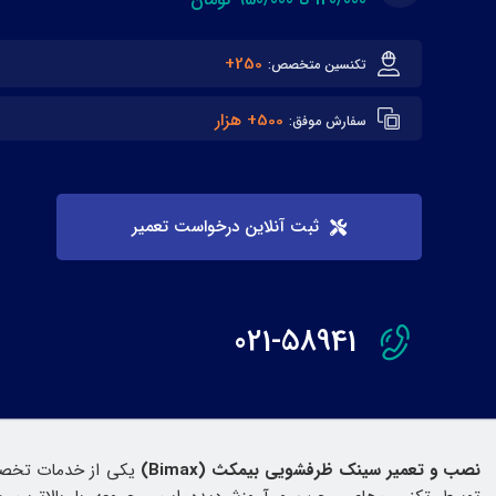
250+
تکنسین متخصص:
500+ هزار
سفارش موفق:
ثبت آنلاین درخواست تعمیر
021-58941
نصب و تعمیر سینک ظرفشویی بیمکث (Bimax)
یکی از خدمات تخصص