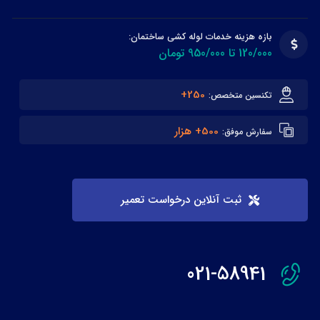
بازه هزینه خدمات لوله کشی ساختمان:
120/000 تا 950/000 تومان
250+
تکنسین متخصص:
500+ هزار
سفارش موفق:
ثبت آنلاین درخواست تعمیر
021-58941