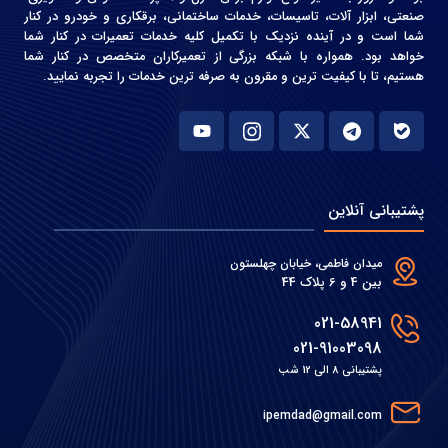
صنعتی، ابزار آلات، تاسیسات، خدمات ساختمانی، برقکاری و خودرو در کنار
شما است و در آینده نزدیک با تکمیل کلیه خدمات تعمیرات در کنار شما
خواهد بود. همواره با شبکه بزرگی از تعمیرکاران متخصص در کنار شما
هستیم، تا با کیفیت ترین و مقرون به صرفه ترین خدمات را تجربه نمایید.
پشتیبانی آنلاین
میدان فاطمی، خیابان چهلستون
بین 4 و 6 پلاک 44
021-58941
021-91003098
پشتیبانی 8 الی 12 شب
ipemdad@gmail.com