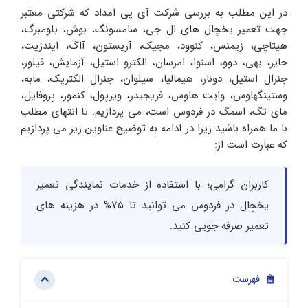
در این مطلب به بررسی شرکت آی پی امداد که شرکتی معتبر
جهت تعمیر یخچال های ال جی، سامسونگ، بوش، بلومبرگ،
هیتاچی، زیمنس، کنوود، مجیک، آریستون، آاگ، ایندزیت،
حایر، بهی، دوو، اسنوا، امرسان، الکترو استیل، آزمایش، فیلور،
جنرال استیل، دونار، هیمالیا، سیلوان، جنرال الکتریک، مابه،
وستینگهاوس، وایت هاوس، فریجیدر، ویرپول، کنمور، پروفایل،
مای تگ، اسمگ در فردوس است، می پردازیم. تا انتهای مطلب
با ما همراه باشید زیرا در ادامه به توضیح عناوین زیر می پردازیم
که عبارت است از:
کاربران گرامی؛ با استفاده از خدمات نمایندگی تعمیر
یخچال در فردوس می توانید تا 75% در هزینه های
تعمیر صرفه جویی کنید.
فهرست