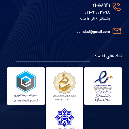
021-58941
021-91003098
پشتیبانی 8 الی 12 شب
ipemdad@gmail.com
نماد های اعتماد