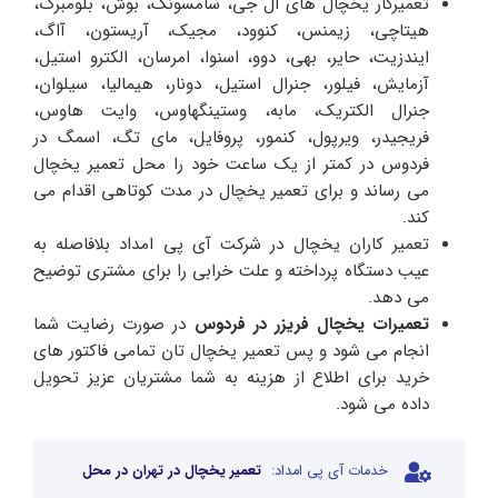
تعمیرکار یخچال های ال جی، سامسونگ، بوش، بلومبرگ،
هیتاچی، زیمنس، کنوود، مجیک، آریستون، آاگ،
ایندزیت، حایر، بهی، دوو، اسنوا، امرسان، الکترو استیل،
آزمایش، فیلور، جنرال استیل، دونار، هیمالیا، سیلوان،
جنرال الکتریک، مابه، وستینگهاوس، وایت هاوس،
فریجیدر، ویرپول، کنمور، پروفایل، مای تگ، اسمگ در
فردوس در کمتر از یک ساعت خود را محل تعمیر یخچال
می رساند و برای تعمیر یخچال در مدت کوتاهی اقدام می
کند.
تعمیر کاران یخچال در شرکت آی پی امداد بلافاصله به
عیب دستگاه پرداخته و علت خرابی را برای مشتری توضیح
می دهد.
تعمیرات یخچال فریزر در فردوس
در صورت رضایت شما
انجام می شود و پس تعمیر یخچال تان تمامی فاکتور های
خرید برای اطلاع از هزینه به شما مشتریان عزیز تحویل
داده می شود.
خدمات آی پی امداد:
تعمیر یخچال در تهران در محل