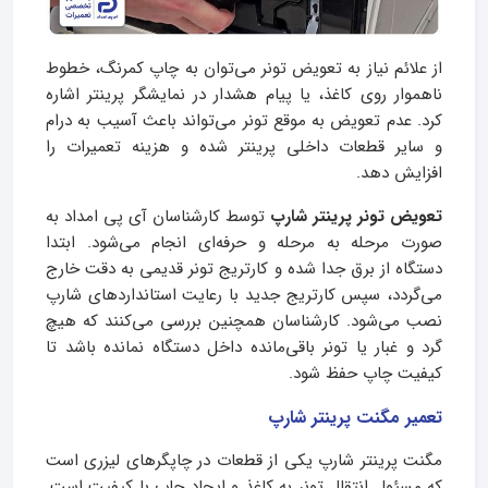
از علائم نیاز به تعویض تونر می‌توان به چاپ کمرنگ، خطوط
ناهموار روی کاغذ، یا پیام هشدار در نمایشگر پرینتر اشاره
کرد. عدم تعویض به موقع تونر می‌تواند باعث آسیب به درام
و سایر قطعات داخلی پرینتر شده و هزینه تعمیرات را
افزایش دهد.
تعویض تونر پرینتر شارپ
توسط کارشناسان آی‌ پی امداد به
صورت مرحله به مرحله و حرفه‌ای انجام می‌شود. ابتدا
دستگاه از برق جدا شده و کارتریج تونر قدیمی به دقت خارج
می‌گردد، سپس کارتریج جدید با رعایت استانداردهای شارپ
نصب می‌شود. کارشناسان همچنین بررسی می‌کنند که هیچ
گرد و غبار یا تونر باقی‌مانده داخل دستگاه نمانده باشد تا
کیفیت چاپ حفظ شود.
تعمیر مگنت پرینتر شارپ
مگنت پرینتر شارپ یکی از قطعات در چاپگرهای لیزری است
که مسئول انتقال تونر به کاغذ و ایجاد چاپ با کیفیت است.