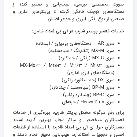
صورت تخصصی بررسی، عیب‌یابی و تعمیر کند؛ از
دستگاه‌های کوچک خانگی گرفته تا پرینترهای اداری و
صنعتی از نوع رنگی لیزری و جوهر افشان.
خدمات
تعمیر پرینتر شارپ در آی‌ پی امداد
شامل:
سری AR — دستگاه‌های رومیزی / ایستاده
سری MX‑M (تک‌رنگ / سیاه‌‍سفید)
سری MX‑C (رنگی / چندکاره)
سری MX‑M503 / M453 / M363 / M283 —
(دستگاه‌های کاری اداری)
سری DX (چندمنظوره رنگی)
سری BP‑M (سیاه‌سفید / چندکاره)
سری BP‑C (چندکاره رنگی)
سری Heavy Duty / حرفه‌ای
برای رفع هرگونه مشکل پرینتر شارپ، بهره‌گیری از خدمات
تعمیرکاران متخصص و مراکز مجاز، بهترین گزینه است.
تعمیرکاران حرفه‌ای آی پی امداد قادرند با استفاده از قطعات
اصلی و تجهیزات استاندارد، عیب‌یابی دقیق انجام دهند و