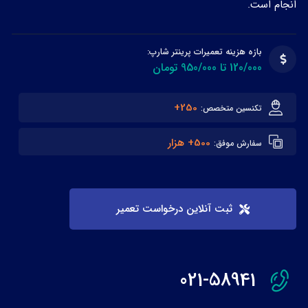
انجام است.
بازه هزینه تعمیرات پرینتر شارپ:
120/000 تا 950/000 تومان
250+
تکنسین متخصص:
500+ هزار
سفارش موفق:
ثبت آنلاین درخواست تعمیر
021-58941