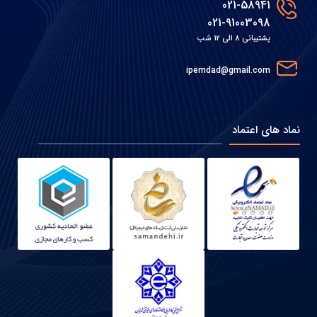
021-58941
021-91003098
پشتیبانی 8 الی 12 شب
ipemdad@gmail.com
نماد های اعتماد