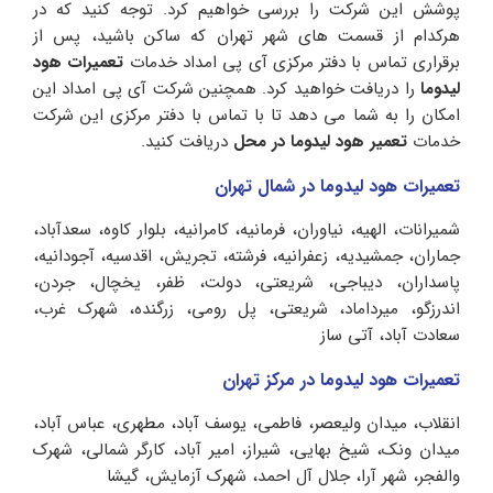
پوشش این شرکت را بررسی خواهیم کرد. توجه کنید که در
هرکدام از قسمت های شهر تهران که ساکن باشید، پس از
برقراری تماس با دفتر مرکزی آی پی امداد خدمات
تعمیرات هود
لیدوما
را دریافت خواهید کرد. همچنین شرکت‌ آی پی امداد این
امکان را به شما می دهد تا با تماس با دفتر مرکزی این شرکت
خدمات
تعمیر هود لیدوما در محل
دریافت کنید.
تعمیرات هود لیدوما در شمال تهران
شمیرانات، الهیه، نیاوران، فرمانیه، کامرانیه، بلوار کاوه، سعدآباد،
جماران، جمشیدیه، زعفرانیه، فرشته، تجریش، اقدسیه، آجودانیه،
پاسداران، دیباجی، شریعتی، دولت، ظفر، یخچال، جردن،
اندرزگو، میرداماد، شریعتی، پل رومی، زرگنده، شهرک غرب،
سعادت آباد، آتی ساز
تعمیرات هود لیدوما در مرکز تهران
انقلاب، میدان ولیعصر، فاطمی، یوسف آباد، مطهری، عباس آباد،
میدان ونک، شیخ بهایی، شیراز، امیر آباد، کارگر شمالی، شهرک
والفجر، شهر آرا، جلال آل احمد، شهرک آزمایش، گیشا