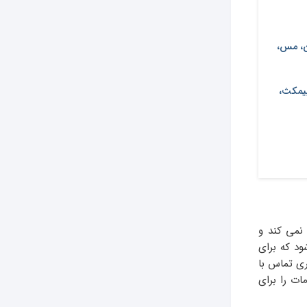
ون، مس،
بیمکث،
نمی کند و
د که برای
ری تماس با
ت را برای