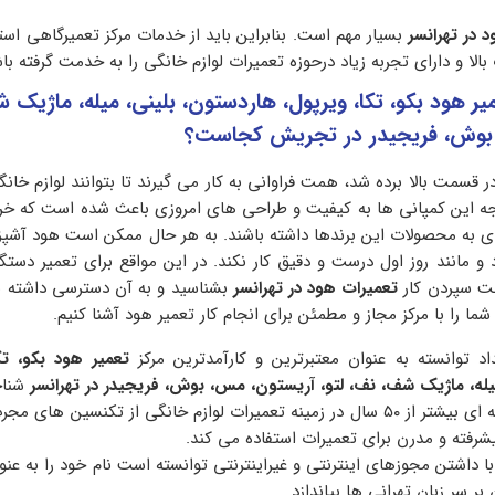
د در تهرانسر
بسیار مهم است. بنابراین باید از خدمات مرکز تعمیرگاهی استف
 بالا و دارای تجربه زیاد درحوزه تعمیرات لوازم خانگی را به خدمت گرفته با
یر هود بکو، تکا
،
ویرپول، هاردستون، بلینی، میله، ماژیک 
 بوش، فریجیدر در تجریش کجاست؟
ر قسمت بالا برده شد، همت فراوانی به کار می گیرند تا بتوانند لوازم خانگ
توجه این کمپانی ها به کیفیت و طراحی های امروزی باعث شده است که خر
‌ای به محصولات این برندها داشته باشند. به هر حال ممکن است هود آشپزخ
و مانند روز اول درست و دقیق کار نکند. در این مواقع برای تعمیر دستگا
هت سپردن کار
تعمیرات
هود در تهرانسر
بشناسید و به آن دسترسی داشته با
ا را با مرکز مجاز و مطمئن برای انجام کار تعمیر هود آشنا کنیم‌.
 توانسته به عنوان معتبرترین و کارآمدترین مرکز
تعمیر هود بکو، تکا
یله، ماژیک شف، نف، لتو، آریستون، مس، بوش، فریجیدر در تهرانسر
شناخ
آی پی امداد با سابقه ای بیشتر از ۵۰ سال در زمینه تعمیرات لوازم خانگی از تکنسین ها
رفته و مدرن برای تعمیرات استفاده می کند.
 داشتن مجوزهای اینترنتی و غیراینترنتی توانسته است نام خود را به عنو
بر سر زبان تهرانی ها بیاندازد.