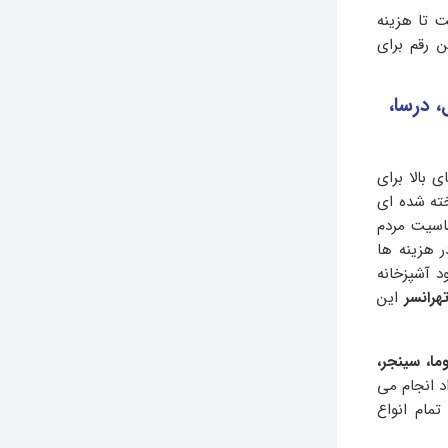
 تا هزینه
ین رقم برای
، درسا،
بالا برای
خته شده ای
ساسیت مردم
ر هزینه ها
د آشپزخانه
هرانسر
این
ما، سینجر،
 انجام می
مام انواع