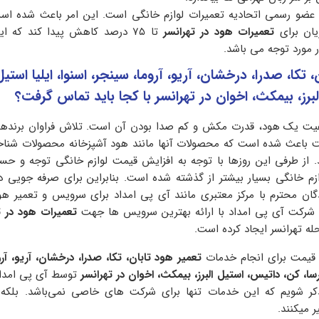
عضو رسمی اتحادیه تعمیرات لوازم خانگی است. این امر باعث شده است
یان برای
تعمیرات هود در تهرانسر
تا ۷۵ درصد کاهش پیدا کند که ا
 مورد توجه می باشد.
 تکا، صدرا، درخشان، آریو، آروما، سینجر، اسنوا، ایلیا استیل
برز، بیمکث، اخوان در تهرانسر با کجا باید تماس گرفت؟
فیت یک هود، قدرت مکش و کم صدا بودن آن است. تلاش فراوان برندهای 
فیت باعث شده است که محصولات آنها مانند هود آشپزخانه محصولات شنا
ند. از طرفی این روزها با توجه به افزایش قیمت لوازم خانگی توجه و ح
ازم خانگی بسیار بیشتر از گذشته شده است. بنابراین برای صرفه جویی د
ان محترم با مرکز معتبری مانند آی پی امداد برای سرویس و تعمیر هو
 شرکت آی پی امداد با ارائه بهترین سرویس ها جهت
تعمیرات
هود در ت
له تهرانسر ایجاد کرده است.
 قیمت برای انجام خدمات
تعمیر هود تابان، تکا، صدرا،
درخشان، آریو، آرو
درسا، کن، داتیس، استیل
البرز، بیمکث، اخوان در
تهرانسر
توسط آی پی امداد
تذکر شویم که این خدمات تنها برای شرکت های خاصی نمی‌باشد. بلکه ت
ر میکنند.