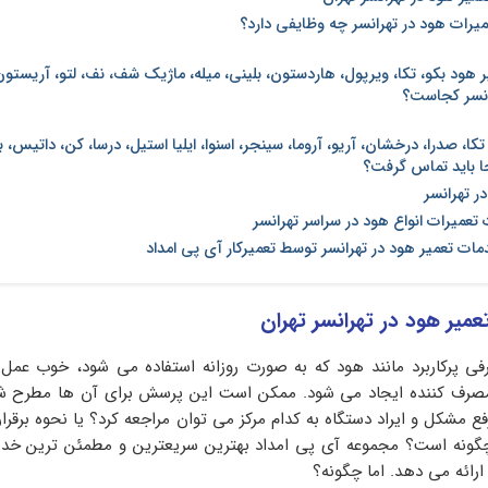
عمیرات هود در تهرانسر چه وظایفی دارد؟
ر هود بکو، تکا، ویرپول، هاردستون، بلینی، میله، ماژیک شف، نف، لتو، آریست
انسر کجاست؟
تکا، صدرا، درخشان، آریو، آروما، سینجر، اسنوا، ایلیا استیل، درسا، کن، داتیس، 
جا باید تماس گرفت؟
ر تهرانسر
تعمیرات انواع هود در سراسر تهرانسر
دمات تعمیر هود در تهرانسر توسط تعمیرکار آی پی امداد
عمیر هود در تهرانسر تهران
ی پرکاربرد مانند هود که به صورت روزانه استفاده می شود، خوب عمل 
مصرف کننده ایجاد می شود. ممکن است این پرسش برای آن ها مطرح شو
ع مشکل و ایراد دستگاه به کدام مرکز می توان مراجعه کرد؟ یا نحوه برقرا
چگونه است؟ مجموعه آی پی امداد بهترین سریعترین و مطمئن ترین خدما
رائه می دهد. اما چگونه؟