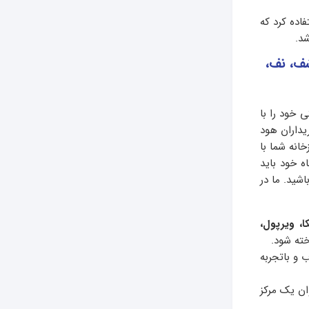
اده کرد که
شد.
شف، نف،
ی خود را با
یداران هود
انه شما با
ه خود باید
شید. ما در
، ویرپول،
ته شود.
ی مجرب و باتجربه
ان یک مرکز