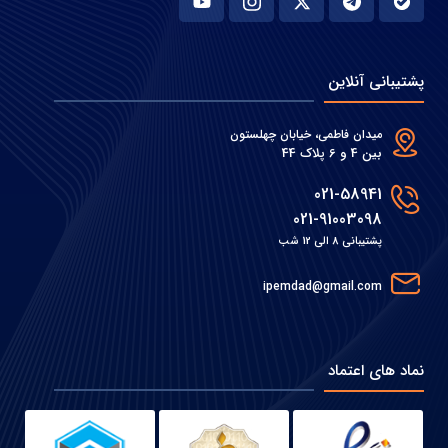
پشتیبانی آنلاین
میدان فاطمی، خیابان چهلستون
بین 4 و 6 پلاک 44
021-58941
021-91003098
پشتیبانی 8 الی 12 شب
ipemdad@gmail.com
نماد های اعتماد