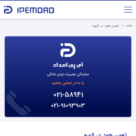
خانه
تعمیر هود در الهیه
نمایندگی تعمیرات لوازم خانگی
با ما در تماس باشید
021-58941
021-91093903
تعمیر هود در الهیه