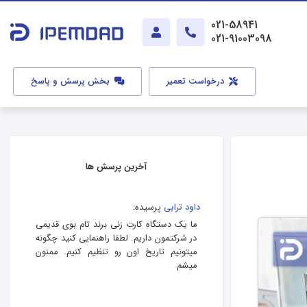
021-58941
021-91003098
درخواست تعمیر
بخش پرسش و پاسخ
آخرین پرسش ها
داود ترابی
پرسیده:
ما یک دستگاه کارت زنی برند تام بوی قدیمی
در شرکتمون داریم. لطفا راهنمایی کنید چگونه
میتونیم تاریخ اون رو تنظیم کنیم. ممنون
میشم