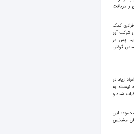
ن
را دریافت
افرادی کمک
زی شرکت آی
زید. پس در
تماس گرفتن
اد زیاد در
ه نیست. به
خراب شده و
مجموعه این
دتان مشخص