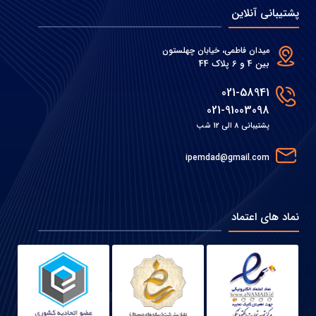
پشتیبانی آنلاین
میدان فاطمی، خیابان چهلستون
بین 4 و 6 پلاک 44
021-58941
021-91003098
پشتیبانی 8 الی 12 شب
ipemdad@gmail.com
نماد های اعتماد