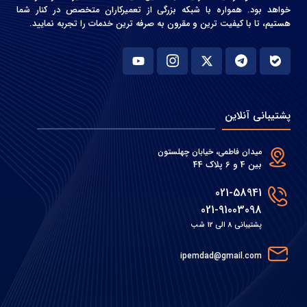
خواهد بود. همواره با شبکه بزرگی از تعمیرکاران متخصص در کنار شما
هستیم، تا با کیفیت ترین و مقرون به صرفه ترین خدمات را تجربه نمایید.
پشتیبانی آنلاین
میدان فاطمی، خیابان چهلستون
بین 4 و 6 پلاک 44
021-58941
021-91003098
پشتیبانی 8 الی 12 شب
ipemdad@gmail.com