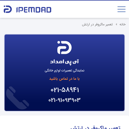
خانه
تعمیر ماکروفر در ارتش
نمایندگی تعمیرات لوازم خانگی
با ما در تماس باشید
021-58941
021-91093903
تعمیر ماکروفر در ارتش