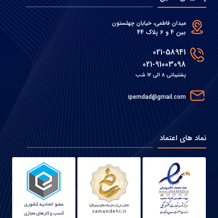
میدان فاطمی، خیابان چهلستون
بین 4 و 6 پلاک 44
021-58941
021-91003098
پشتیبانی 8 الی 12 شب
ipemdad@gmail.com
نماد های اعتماد