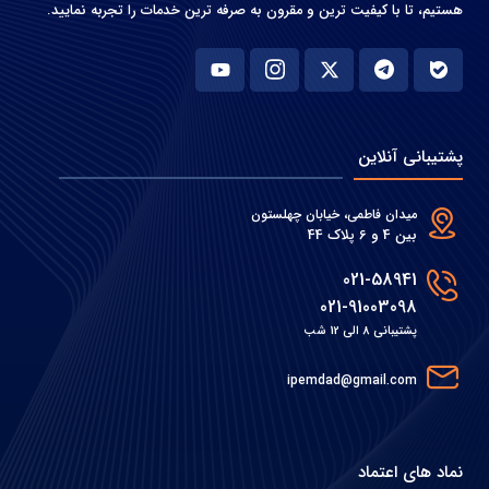
هستیم، تا با کیفیت ترین و مقرون به صرفه ترین خدمات را تجربه نمایید.
پشتیبانی آنلاین
میدان فاطمی، خیابان چهلستون
بین 4 و 6 پلاک 44
021-58941
021-91003098
پشتیبانی 8 الی 12 شب
ipemdad@gmail.com
نماد های اعتماد