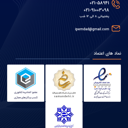
021-58941
021-91003098
پشتیبانی 8 الی 12 شب
ipemdad@gmail.com
نماد های اعتماد