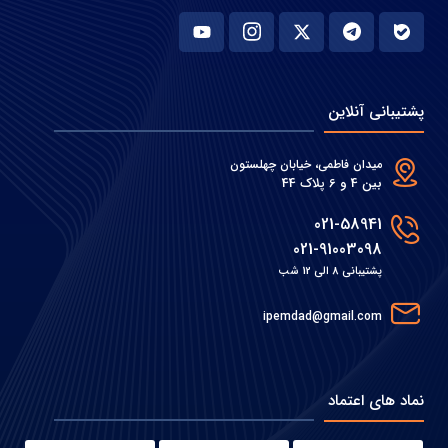
پشتیبانی آنلاین
میدان فاطمی، خیابان چهلستون
بین 4 و 6 پلاک 44
021-58941
021-91003098
پشتیبانی 8 الی 12 شب
ipemdad@gmail.com
نماد های اعتماد