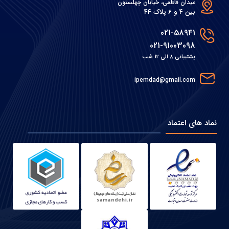
میدان فاطمی، خیابان چهلستون
بین 4 و 6 پلاک 44
021-58941
021-91003098
پشتیبانی 8 الی 12 شب
ipemdad@gmail.com
نماد های اعتماد