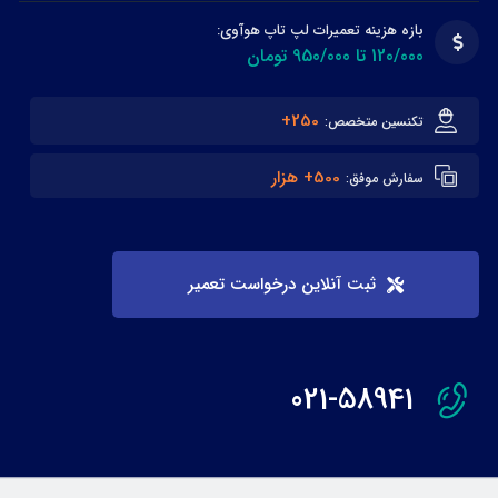
بازه هزینه تعمیرات لپ تاپ هوآوی:
120/000 تا 950/000 تومان
250+
تکنسین متخصص:
500+ هزار
سفارش موفق:
ثبت آنلاین درخواست تعمیر
021-58941