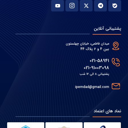
پشتیبانی آنلاین
میدان فاطمی، خیابان چهلستون
بین 4 و 6 پلاک 44
021-58941
021-91003098
پشتیبانی 8 الی 12 شب
ipemdad@gmail.com
نماد های اعتماد