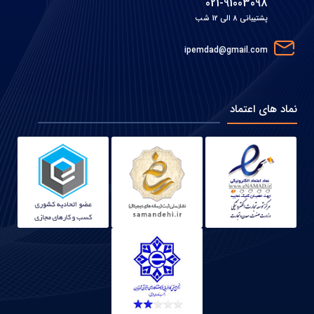
021-91003098
پشتیبانی 8 الی 12 شب
ipemdad@gmail.com
نماد های اعتماد