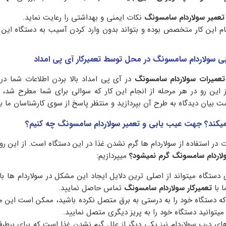
تعمیر سولاردام سامسونگ
نکات ایمنی و بهداشتی را رعایت نماید.
م این کار متخصص بوده و بتواند بدون وارد کردن آسیب به دستگاه این کا
بی سولاردام سامسونگ در محل توسط تعمیرکار آی پی امداد
تعمیرات سولاردام سامسونگ
در آی پی امداد بالا بردن اطلاعات شما در
این رو در هر مرحله از انجام این کار که سوالی برای شما مطرح شد، م
مت بیان دیدگاه به طرح آن بپردازید و منتظر پاسخ از سوی کارشناسان ما ب
م نمیکند؟ جهت عیب یابی و تعمیر سولاردام سامسونگ چه کنیم؟
در استفاده از سولاردام ها گرم نشدن غذا در این دستگاه است. از این رو د
ولاردام سامسونگ گرم نمیشود؟
میپردازیم:
دستگاه میتواند از اصلی ترین دلایل ایجاد این مشکل در سولاردام ها با
ا با
تعمیرکار سولاردام سامسونگ
تماس حاصل نمایید.
 دستگاه خود را به درستی به برق متصل نکرده باشید، ممکن است این م
 میتوانید دستگاه خود را به پریز دیگری متصل نمایید.
 درب سولاردام نیز یکی دیگر از علل گرم نشدن غذا است که برای برطر