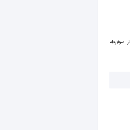
ر
سولاردام