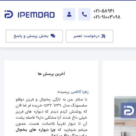
021-58941
021-91003098
درخواست تعمیر
بخش پرسش و پاسخ
آخرین پرسش ها
زهرا کاظمی
پرسیده:
با سلام ،من به تازگی یخچال و فریزر دوقلو
سامسونگ مدل rz32 ‘rr39 خریده ام اما الان
که روشنش کردم دیدم که دیواره های فریزر
خیلی داغ شدند آیا مشکلی داره؟ فاصله پشت
آن تا دیوار تقریباً ۱۵سانت هست. ممنون
میشم بفرمایید که
چرا دیواره های یخچال