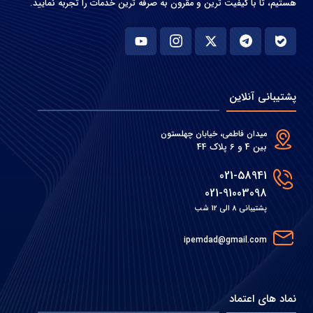
هستیم، تا با کیفیت ترین و مقرون به صرفه ترین خدمات را تجربه نمایید.
پشتیبانی آنلاین
میدان فاطمی، خیابان چهلستون
بین 4 و 6 پلاک 44
021-58941
021-91003098
پشتیبانی 8 الی 12 شب
ipemdad@gmail.com
نماد های اعتماد