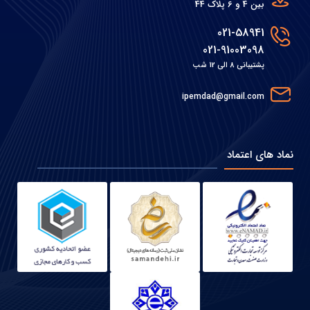
بین 4 و 6 پلاک 44
021-58941
021-91003098
پشتیبانی 8 الی 12 شب
ipemdad@gmail.com
نماد های اعتماد