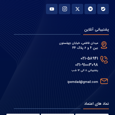
پشتیبانی آنلاین
میدان فاطمی، خیابان چهلستون
بین 4 و 6 پلاک 44
021-58941
021-91003098
پشتیبانی 8 الی 12 شب
ipemdad@gmail.com
نماد های اعتماد