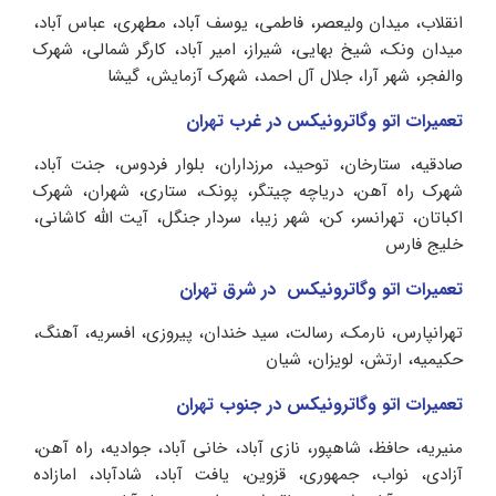
انقلاب، میدان ولیعصر، فاطمی، یوسف آباد، مطهری، عباس آباد،
میدان ونک، شیخ بهایی، شیراز، امیر آباد، کارگر شمالی، شهرک
والفجر، شهر آرا، جلال آل احمد، شهرک آزمایش، گیشا
تعمیرات اتو وگاترونیکس در غرب تهران
صادقیه، ستارخان، توحید، مرزداران، بلوار فردوس، جنت آباد،
شهرک راه آهن، دریاچه چیتگر، پونک، ستاری، شهران، شهرک
اکباتان، تهرانسر، کن، شهر زیبا، سردار جنگل، آیت الله کاشانی،
خلیج فارس
تعمیرات اتو وگاترونیکس در شرق تهران
تهرانپارس، نارمک، رسالت، سید خندان، پیروزی، افسریه، آهنگ،
حکیمیه، ارتش، لویزان، شیان
تعمیرات اتو وگاترونیکس در جنوب تهران
منیریه، حافظ، شاهپور، نازی آباد، خانی آباد، جوادیه، راه آهن،
آزادی، نواب، جمهوری، قزوین، یافت آباد، شادآباد، امازاده