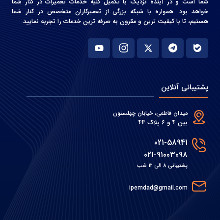
شما است و در آینده نزدیک با تکمیل کلیه خدمات تعمیرات در کنار شما
خواهد بود. همواره با شبکه بزرگی از تعمیرکاران متخصص در کنار شما
هستیم، تا با کیفیت ترین و مقرون به صرفه ترین خدمات را تجربه نمایید.
پشتیبانی آنلاین
میدان فاطمی، خیابان چهلستون
بین 4 و 6 پلاک 44
021-58941
021-91003098
پشتیبانی 8 الی 12 شب
ipemdad@gmail.com