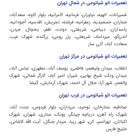
تعمیرات اتو شیائومی در شمال تهران
شمیرانات، الهیه، نیاوران، فرمانیه، کامرانیه، بلوار کاوه، سعدآباد،
جماران، جمشیدیه، زعفرانیه، فرشته، تجریش، اقدسیه، آجودانیه،
پاسداران، دیباجی، شریعتی، دولت، ظفر، یخچال، جردن،
اندرزگو، میرداماد، شریعتی، پل رومی، زرگنده، شهرک غرب،
سعادت آباد، آتی ساز
تعمیرات اتو شیائومی در مرکز تهران
انقلاب، میدان ولیعصر، فاطمی، یوسف آباد، مطهری، عباس آباد،
میدان ونک، شیخ بهایی، شیراز، امیر آباد، کارگر شمالی، شهرک
والفجر، شهر آرا، جلال آل احمد، شهرک آزمایش، گیشا
تعمیرات اتو شیائومی در غرب تهران
صادقیه، ستارخان، توحید، مرزداران، بلوار فردوس، جنت آباد،
شهرک راه آهن، دریاچه چیتگر، پونک، ستاری، شهران، شهرک
اکباتان، تهرانسر، کن، شهر زیبا، سردار جنگل، آیت الله کاشانی،
خلیج فارس