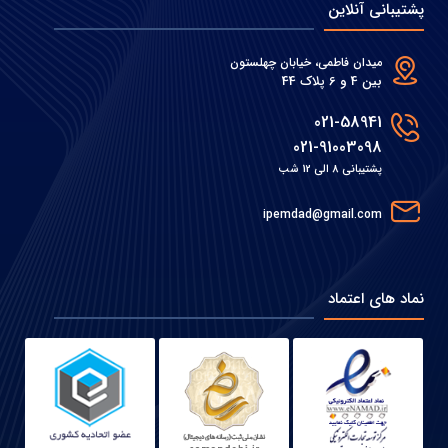
پشتیبانی آنلاین
میدان فاطمی، خیابان چهلستون
بین 4 و 6 پلاک 44
021-58941
021-91003098
پشتیبانی 8 الی 12 شب
ipemdad@gmail.com
نماد های اعتماد