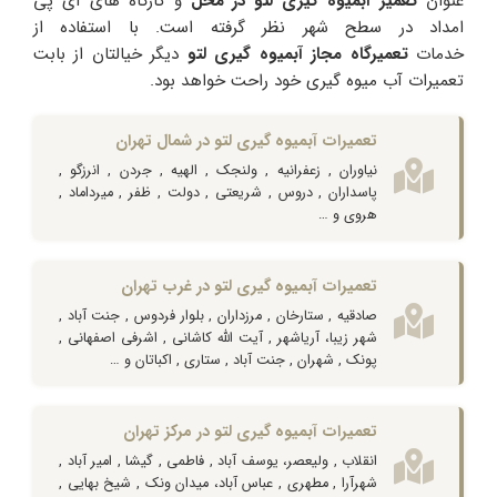
عنوان
تعمیر آبمیوه گیری لتو
در محل
و کارگاه های آی پی
امداد در سطح شهر نظر گرفته است. با استفاده از
خدمات
تعمیرگاه مجاز آبمیوه گیری لتو
دیگر خیالتان از بابت
تعمیرات آب میوه گیری خود راحت خواهد بود.
تعمیرات آبمیوه گیری لتو در شمال تهران
نیاوران , زعفرانیه , ولنجک , الهیه , جردن , انرزگو ,
پاسداران , دروس , شریعتی , دولت , ظفر , میرداماد ,
هروی و …
تعمیرات آبمیوه گیری لتو در غرب تهران
صادقیه , ستارخان , مرزداران , بلوار فردوس , جنت آباد ,
شهر زیبا، آریاشهر , آیت الله کاشانی , اشرفی اصفهانی ,
پونک , شهران , جنت آباد , ستاری , اکباتان و …
تعمیرات آبمیوه گیری لتو در مرکز تهران
انقلاب , ولیعصر، یوسف آباد , فاطمی , گیشا , امیر آباد ,
شهرآرا , مطهری , عباس آباد، میدان ونک , شیخ بهایی ,