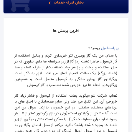
بخش تعرفه خدمات
آخرین پرسش ها
پوراسماعیل
پرسیده:
با سلام. من یک گاز رومیزی لتو خریداری کردم و بدلیل استفاده از
گاز کپسول، ظاهرا نشت ریز گاز از زیر سرشعله ها دارم. بطوری که در
حال استفاده و پخت و پز هر چند دقیقه یکبار از طرف شعله وسط
(شعله بزرگ) یک حالت انفجار اتفاق می افتد. لازم به ذکر است
ریگولاتور گاز بوتان خانگی به کپسول متصل است و همچنین
ژیگلورهای شعله ها نیز تعویض شده متناسب با گاز کپسولی.
نصاب شرکت لتو میگوید بعلت استفاده از کپسول و فشار زیاد گاز
خروجی آن، این اتفاق می افتد ولی سایر همسایگان با اجاق های با
برندهای مختلف، مشکلی در این خصوص ندارند. سوال من این
است آیا مشکل از رگولاتور است؟(ولی در بازار رگولاتور کمتر از 1.5 بار
وجود ندارد برای مصارف خانگی). یا ممکن است نشتی دیگری از زیر
شعله ها وجود داشته باشد؟ تاکید میکنم از محل اتصال رگولاتور به
کپسول و نیز از محل اتصال شلنگ گاز به ورودی گاز، هیچ نشتی