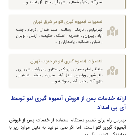
امیر آباد , کارگر شمالی , شهر آرا , جلال آل احمد و …
تعمیرات آبمیوه گیری لتو در شرق تهران
تهرانپارس , نارمک , رسالت , سید خندان , فرجام , جنت
آباد , پیروزی , افسریه , آهنگ , حکیمیه , ارتش , لویزان
, شیان , صادقیه , پاسداران و …
تعمیرات آبمیوه گیری لتو در جنوب تهران
حافظ , امام خمینی , پونک , ستاری , مهرآباد , شهر ری ,
باقر شهر , ورامین , عبدل آباد , منیریه , حافظ , شاهپور ,
نازی آباد , خانی آباد , جوادیه و …
ارائه خدمات پس از فروش آبمیوه گیری لتو توسط
آی پی امداد
بهترین راه برای تعمیر دستگاه استفاده از
خدمات پس از فروش
آبمیوه گیری لتو
است، اما اگر نمی توانید به دلیل موارد زیر با
نمایندگی تماس بگیرید.