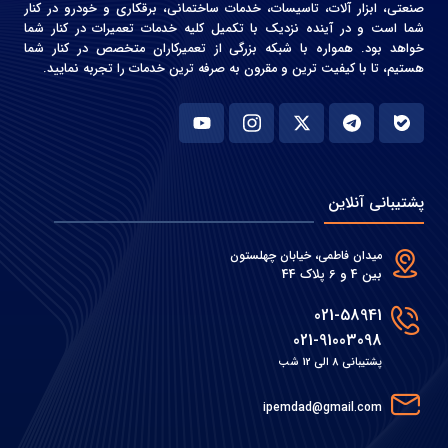
صنعتی، ابزار آلات، تاسیسات، خدمات ساختمانی، برقکاری و خودرو در کنار
شما است و در آینده نزدیک با تکمیل کلیه خدمات تعمیرات در کنار شما
خواهد بود. همواره با شبکه بزرگی از تعمیرکاران متخصص در کنار شما
هستیم، تا با کیفیت ترین و مقرون به صرفه ترین خدمات را تجربه نمایید.
پشتیبانی آنلاین
میدان فاطمی، خیابان چهلستون
بین 4 و 6 پلاک 44
021-58941
021-91003098
پشتیبانی 8 الی 12 شب
ipemdad@gmail.com