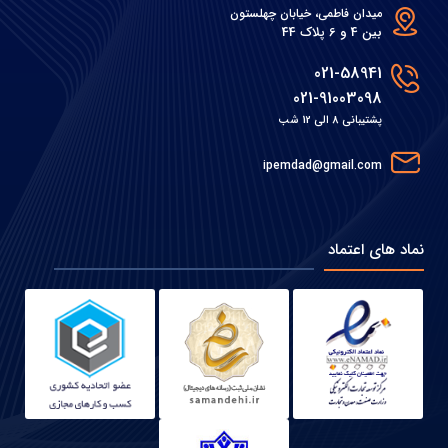
میدان فاطمی، خیابان چهلستون
بین 4 و 6 پلاک 44
021-58941
021-91003098
پشتیبانی 8 الی 12 شب
ipemdad@gmail.com
نماد های اعتماد