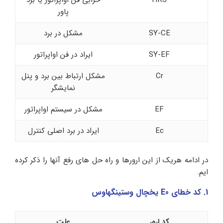
HRS
خرابی فن اواپراتور یا برد
پاور
SY-CE
مشکل در برد
SY-EF
ایراد در فن اواپراتور
Cr
مشکل ارتباط بین برد و پنل
نمایشگر
EF
مشکل در سیستم اواپراتور
Ec
ایراد در برد اصلی کنترل
در ادامه هریک از این ارورها و راه حل های رفع آنها را ذکر کرده
ایم.
1. کد خطای E0 یخچال وستینگهاوس
کد ارور
علت