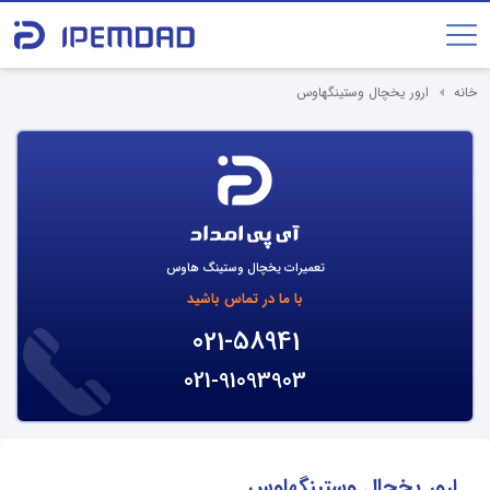
خانه
ارور یخچال وستینگهاوس
تعمیرات یخچال وستینگ هاوس
با ما در تماس باشید
021-58941
021-91093903
ارور یخچال وستینگهاوس