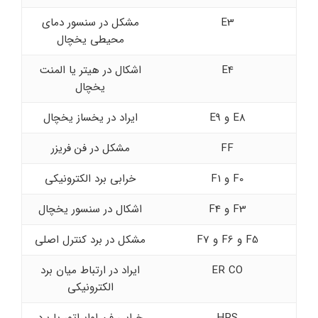
E3
مشکل در سنسور دمای
محیطی یخچال
E4
اشکال در هیتر یا المنت
یخچال
E8 و E9
ایراد در یخساز یخچال
FF
مشکل در فن فریزر
F0 و F1
خرابی برد الکترونیکی
F3 و F4
اشکال در سنسور یخچال
F5 و F6 و F7
مشکل در برد کنترل اصلی
ER CO
ایراد در ارتباط میان برد
الکترونیکی