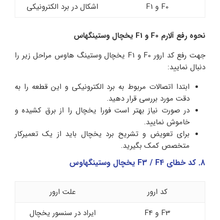
F0 و F1
اشکال در برد الکترونیکی
نحوه رفع آلارم F0 و F1 یخچال وستینگهاس
جهت رفع کد ارور F0 و F1 یخچال وستینگ هاوس مراحل زیر را
دنبال نمایید:
ابتدا اتصالات مربوط به برد الکترونیکی و این قطعه را به
دقت مورد بررسی قرار دهید.
در صورت نیاز بهتر است فورا یخچال را از برق کشیده و
خاموش نمایید.
برای تعویض و تشریح برد یخچال باید از یک تعمیرکار
متخصص کمک بگیرید.
8. کد خطای F3 / F4 یخچال وستینگهاوس
کد ارور
علت ارور
F3 و F4
ایراد در سنسور یخچال