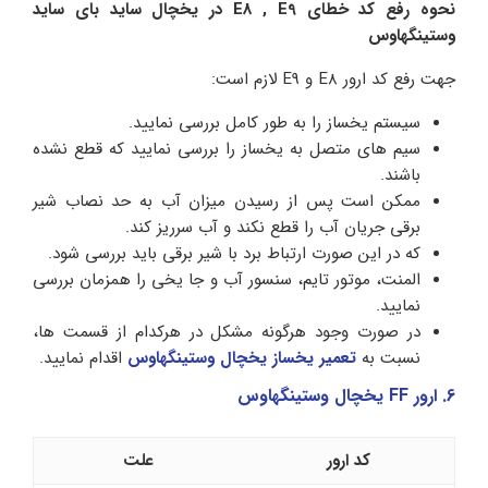
نحوه رفع کد خطای E8 , E9 در یخچال ساید بای ساید
وستینگهاوس
جهت رفع کد ارور E8 و E9 لازم است:
سیستم یخساز را به طور کامل بررسی نمایید.
سیم های متصل به یخساز را بررسی نمایید که قطع نشده
باشند.
ممکن است پس از رسیدن میزان آب به حد نصاب شیر
برقی جریان آب را قطع نکند و آب سرریز کند.
که در این صورت ارتباط برد با شیر برقی باید بررسی شود.
المنت، موتور تایم، سنسور آب و جا یخی را همزمان بررسی
نمایید.
در صورت وجود هرگونه مشکل در هرکدام از قسمت ها،
نسبت به
تعمیر یخساز یخچال وستینگهاوس
اقدام نمایید.
6. ارور FF یخچال وستینگهاوس
کد ارور
علت