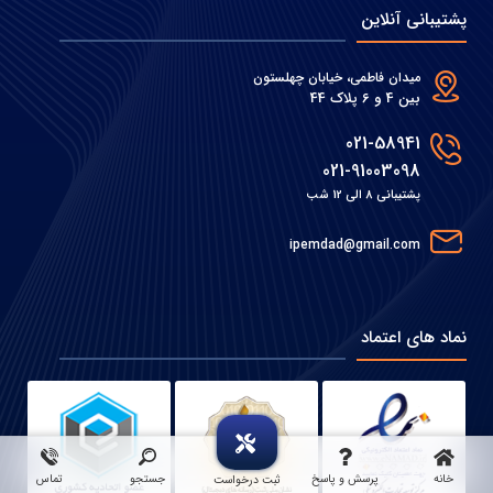
پشتیبانی آنلاین
میدان فاطمی، خیابان چهلستون
بین 4 و 6 پلاک 44
021-58941
021-91003098
پشتیبانی 8 الی 12 شب
ipemdad@gmail.com
نماد های اعتماد
خانه
پرسش و پاسخ
جستجو
تماس
ثبت درخواست