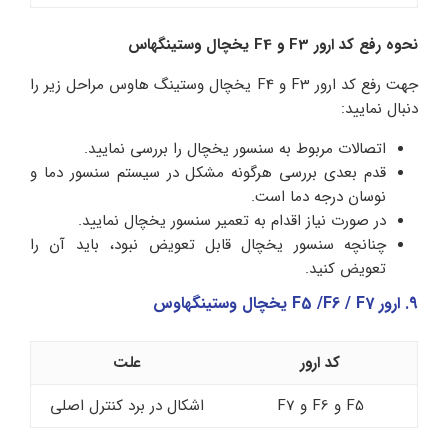
نحوه رفع کد ارور F3 و F4 یخچال وستینگهاس
جهت رفع کد ارور F3 و F4 یخچال وستینگ هاوس مراحل زیر را
دنبال نمایید:
اتصالات مربوط به سنسور یخچال را بررسی نمایید.
قدم بعدی بررسی هرگونه مشکل در سیستم سنسور دما و
نوسان درجه دما است.
در صورت نیاز اقدام به تعمیر سنسور یخچال نمایید.
چنانچه سنسور یخچال قابل تعویض نبود، باید آن را
تعویض کنید.
9. ارور F5 /F6 / F7 یخچال وستینگهاوس
کد ارور
علت
F5 و F6 و F7
اشکال در برد کنترل اصلی