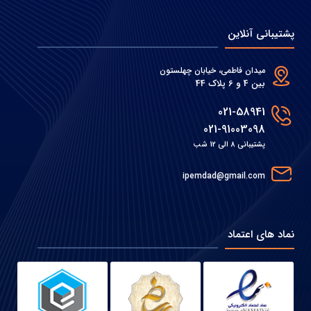
پشتیبانی آنلاین
میدان فاطمی، خیابان چهلستون
بین 4 و 6 پلاک 44
021-58941
021-91003098
پشتیبانی 8 الی 12 شب
ipemdad@gmail.com
نماد های اعتماد