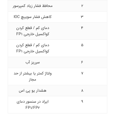
2
محافظ فشار زیاد کمپرسور
3
کاهش فشار سوییچ IOC
4
دمای کم / قطع کردن
کواکسیل خارجی FP1
5
دمای کم / قطع کردن
کواکسیل خارجی FP1
6
سرریز آب
7
ولتاژ کمتر یا بیشتر از حد
مجاز
8
هشدار یو پی اس
9
ایراد در سنسور دمای
FP1/FP2