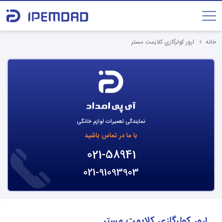
خانه
ارور کولرگازی کلایمت مستر
نمایندگی تعمیرات لوازم خانگی
با ما در تماس باشید
021-58941
021-91093903
ارور کولرگازی کلایمت مستر