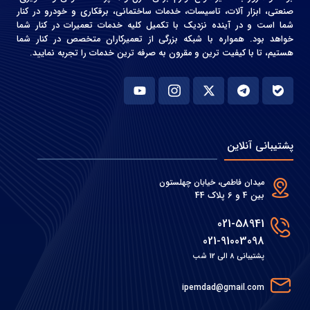
صنعتی، ابزار آلات، تاسیسات، خدمات ساختمانی، برقکاری و خودرو در کنار
شما است و در آینده نزدیک با تکمیل کلیه خدمات تعمیرات در کنار شما
خواهد بود. همواره با شبکه بزرگی از تعمیرکاران متخصص در کنار شما
هستیم، تا با کیفیت ترین و مقرون به صرفه ترین خدمات را تجربه نمایید.
پشتیبانی آنلاین
میدان فاطمی، خیابان چهلستون
بین 4 و 6 پلاک 44
021-58941
021-91003098
پشتیبانی 8 الی 12 شب
ipemdad@gmail.com