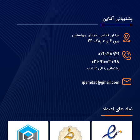
پشتیبانی آنلاین
میدان فاطمی، خیابان چهلستون
بین 4 و 6 پلاک 44
021-58941
021-91003098
پشتیبانی 8 الی 12 شب
ipemdad@gmail.com
نماد های اعتماد