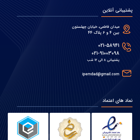
پشتیبانی آنلاین
میدان فاطمی، خیابان چهلستون
بین 4 و 6 پلاک 44
021-58941
021-91003098
پشتیبانی 8 الی 12 شب
ipemdad@gmail.com
نماد های اعتماد