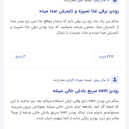
5 سال پیش
توسط
امین
مطرح شد
زودپز برقی غذا نمیپزه و تایمرش صدا میده
سلام من یک عدد زود پز برقی دارم که بیشتر مواقع غذا نمی پزه وسر صدا
از تایمرش میاد. ممنون میشم بفرمایید که چرا زودپز برقی غذا نمیپزه و
تایمرش صدا میده و علت چیست با تشکر
3
2217
بازدید
پاسخ
5 سال پیش
توسط
مهرداد اکرادی
مطرح شد
زودپز sem سریع بادش خالی میشه
سلام من زودپز sem دارم وقتی ازش استفاده میکنم بعد نیم ساعت با این
که شعله گاز کمه یکدفعه تمام بادش خالی میشه وموادش بیرون میریزه.
میخواستم بدونم علت اینکه زودپز sem سریع بادش خالی میشه از چیه؟
واشر دور درب زودپز پارگی نداره از کجا بفهمم خراب شده