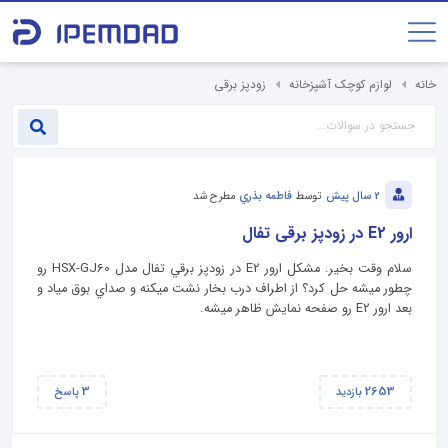
خانه
لوازم کوچک آشپزخانه
زودپز برقی
2 سال پیش
توسط
فاطمه بذري
مطرح شد
ارور E2 در زودپز برقی تفال
سلام وقت بخير. مشكل ارور E2 در زودپز برقي تفال مدل HSX-GJ60 رو
چطور ميشه حل كرد؟ از اطراف درب بخار نشت ميكنه و صداي بوق مياد و
بعد ارور E2 رو صفحه نمايش ظاهر ميشه.
3
2653
بازدید
پاسخ