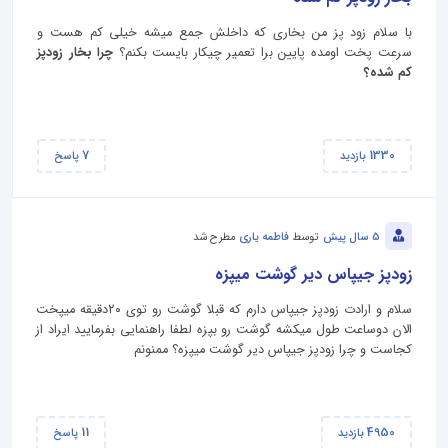
با سلام زود پز من بخاری که داخلش جمع میشه خیلی کم هست و
سرعت پخت اومده پایین برا تعمیر چیکار بایست بکنم؟
چرا بخار زودپز
کم شده؟
7
1330
بازدید
پاسخ
5 سال پیش
توسط
فاطمه یاری
مطرح شد
زودپز جیپاس دیر گوشت میپزه
سلام و ارادت زودپز جیپاس دارم که قبلا گوشت رو توی ۲۰دقیقه میپخت
الان دوساعت طول میکشه گوشت رو بپزه لطفا راهنمایی بفرمایید ایراد از
کجاست و چرا زودپز جیپاس دیر گوشت میپزه؟ ممنونم
11
4950
بازدید
پاسخ