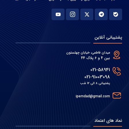
پشتیبانی آنلاین
میدان فاطمی، خیابان چهلستون
بین 4 و 6 پلاک 44
021-58941
021-91003098
پشتیبانی 8 الی 12 شب
ipemdad@gmail.com
نماد های اعتماد