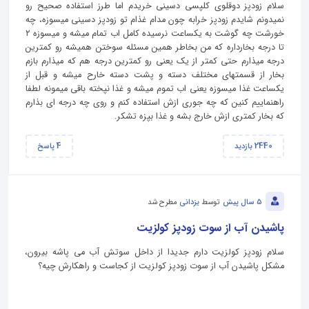
سلام زودپز دوقلوی کلپسی دسینی خریدم اما طرز استفاده صحیح رو
نمیدونم شایدم زودپز خرابه چون مدام غذام تو زودپز دسینی میسوزه، چه
خورشت چه گوشت به یکساعت نرسیده کامل اب تمام میشه و میسوزه ۲
تا درجه بخارداره که من بخاطر همین مسئله سوختن همیشه رو کمترین
درجه میذارم حتی کمتر از یک یعنی رو کمترین درجه هم که میذارم بازم
بخار از قسمتهای مختلف دسته و پشت دسته خارح میشه و قبل از
یکساعت غذا میسوزه یعنی اب تموم میشه و غذا نپخته باقی میمونه لطفا
راهنماییم کنین که چه جوری ازش استفاده کنم و روی چه درجه ای بذارم
که بخار کمتری ازش خارج بشه و غذا بپزه تشکر.
4
2440
بازدید
پاسخ
5 سال پیش
توسط
یزدانی
مطرح شد
پاشیدن آب از سوت زودپز کولزیت
سلام زودپز کولزیت دارم جدیدا از داخل سوتش آب می پاشه بیرون،
مشکل پاشیدن آب از سوت زودپز کولزیت از کجاست و راهکارش چیه؟