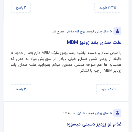
2
2235
بازدید
پاسخ
5 سال پیش
توسط
روح الله مؤمنی
مطرح شد
علت صدای بلند زودپز MBM
با عرض سلام و خسته نباشید بنده زودپز مارک MBM دارم بعد از حدود ۱۰
دقیقه از روشن شدن صدای خیلی زیادی از سوپاپش میاد به حدی که
همسایه ها هم متوجه میشن، ممنون میشم بفرمایید علت صدای بلند
زودپز MBM از چیه با تشکر
3
2016
بازدید
پاسخ
5 سال پیش
توسط
شاکری
مطرح شد
غذام تو زودپز دسینی میسوزه