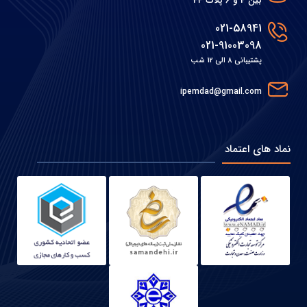
بین 4 و 6 پلاک 44
021-58941
021-91003098
پشتیبانی 8 الی 12 شب
ipemdad@gmail.com
نماد های اعتماد