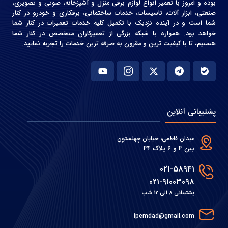
بوده و امروز با تعمیر انواع لوازم برقی منزل و آشپزخانه، صوتی و‌ تصویری،
صنعتی، ابزار آلات، تاسیسات، خدمات ساختمانی، برقکاری و خودرو در کنار
شما است و در آینده نزدیک با تکمیل کلیه خدمات تعمیرات در کنار شما
خواهد بود. همواره با شبکه بزرگی از تعمیرکاران متخصص در کنار شما
هستیم، تا با کیفیت ترین و مقرون به صرفه ترین خدمات را تجربه نمایید.
پشتیبانی آنلاین
میدان فاطمی، خیابان چهلستون
بین 4 و 6 پلاک 44
021-58941
021-91003098
پشتیبانی 8 الی 12 شب
ipemdad@gmail.com