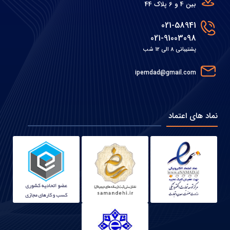
بین 4 و 6 پلاک 44
021-58941
021-91003098
پشتیبانی 8 الی 12 شب
ipemdad@gmail.com
نماد های اعتماد