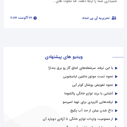
شنیداری شما را ارتقا دهند، اما تفاوت‌ های...
22 آگوست 2024
تحریریه آی پی امداد
ویدیو های پیشنهادی
با این ترفند سرشعله‌های اجاق گاز رو برق بنداز!
نحوه تست موتور ماشین لباسشویی
نحوه تعویض پوشال کولر آبی
آشنایی با برند لوازم خانگی پاکشوما
ترفندهایی کاربردی برای تهیه اسپرسو
داغ شدن بیش از حد آب پکیج
از ممنوعیت واردات لوازم خانگی تا آزادی دوباره آن