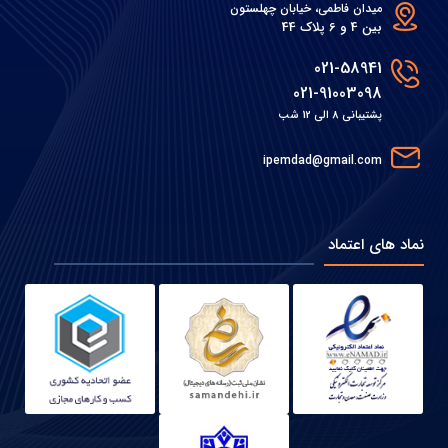
میدان فاطمی، خیابان چهلستون
بین 4 و 6 پلاک 44
021-58941
021-91003098
پشتیبانی 8 الی 12 شب
ipemdad@gmail.com
نماد های اعتماد