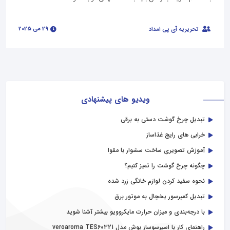
29 می 2025
تحریریه آی پی امداد
ویدیو های پیشنهادی
تبدیل چرخ گوشت دستی به برقی
خرابی‌ های رایج غذاساز
آموزش تصویری ساخت سشوار با مقوا
چگونه چرخ گوشت را تمیز کنیم؟
نحوه سفید کردن لوازم خانگی زرد شده
تبدیل کمپرسور یخچال به موتور برق
با درجه‌بندی و میزان حرارت مایکروویو بیشتر آشنا شوید
راهنمای کار با اسپرسوساز بوش مدل veroaroma TES60321