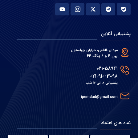
پشتیبانی آنلاین
میدان فاطمی، خیابان چهلستون
بین 4 و 6 پلاک 44
021-58941
021-91003098
پشتیبانی 8 الی 12 شب
ipemdad@gmail.com
نماد های اعتماد