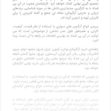
تصمیم گیری نهایی کمک خواهد کرد. کارشناسان مجرب در آی پی
امداد با به کارگیری جدیدترین دانش ها در حوزه شناسایی برندهای
ایرانی و خارجی آبگرمکن، مقاله ای جامع و کاملا کاربردی را برای
کاربران تهیه و تدوین کرده اند.
بررسی انواع آبگرمن های دیواری یا ایستاده از نظر قیمت، کیفیت،
کارایی و همینطور طول عمر، بخشی از موضوعاتی است که می
توانید در آی پی امداد به بهترین اطلاعات در رابطه با آن دست پیدا
کنید.
راهنمای خرید آبگرمکن بوتان، آزمون، ایران شرق، مشهد دوام، سپهر
الکتریک، بوش، پلار، گرم آوران، آریستون، لورچ، سایوا گستر، شعله
آبی در آی پی امداد یک مرجع معتبر برای کسب اطلاعاتی دقیق در
رابطه با برندهای موجود و مقایسه هر یک برای خرید نهایی آبگرمکن
خواهد بود.
در صورتی که اطلاعات اندکی در این زمینه داشته باشید، با استفاده از
این مقاله جامع قادر خواهید بود تا به جمع بندی قطعی دست یابید.
اما در صورتی که اطلاعات شما برای شناخت انواع برندهای آبگرمکن
کافی نباشد، این مقاله قطعا مناسب شما خواهد بود.
بررسی ارزان ترین و گران قیمت ترین آبگرمکن های ایستاده و
دیواری در ایران و به طور کلی در جهان یکی دیگر از مواردی است که
در مقاله راهنمای خرید آبگرمکن آی پی امداد شاهد آن خواهید بود.