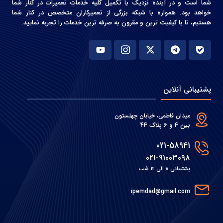
شما است و در آینده نزدیک با تکمیل کلیه خدمات تعمیرات در کنار شما
خواهد بود. همواره با شبکه بزرگی از تعمیرکاران متخصص در کنار شما
هستیم، تا با کیفیت ترین و مقرون به صرفه ترین خدمات را تجربه نمایید.
پشتیبانی آنلاین
میدان فاطمی، خیابان چهلستون
بین 4 و 6 پلاک 44
021-58941
021-91003098
پشتیبانی 8 الی 12 شب
ipemdad@gmail.com