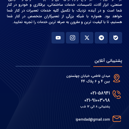
صنعتی، ابزار آلات، تاسیسات، خدمات ساختمانی، برقکاری و خودرو در کنار
شما است و در آینده نزدیک با تکمیل کلیه خدمات تعمیرات در کنار شما
خواهد بود. همواره با شبکه بزرگی از تعمیرکاران متخصص در کنار شما
هستیم، تا با کیفیت ترین و مقرون به صرفه ترین خدمات را تجربه نمایید.
پشتیبانی آنلاین
میدان فاطمی، خیابان چهلستون
بین 4 و 6 پلاک 44
021-58941
021-91003098
پشتیبانی 8 الی 12 شب
ipemdad@gmail.com